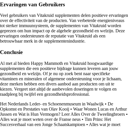
Ervaringen van Gebruikers
Veel gebruikers van Vitakruid supplementen delen positieve ervaringen
over de effectiviteit van de producten. Van verbeterde energieniveaus
tot sterker immuunsysteem, de supplementen van Vitakruid worden
geprezen om hun impact op de algehele gezondheid en welzijn. Deze
ervaringen ondersteunen de reputatie van Vitakruid als een
betrouwbaar merk in de supplementenindustrie.
Conclusie
Al met al bieden Happy Mammoth en Vitakruid hoogwaardige
supplementen die een positieve bijdrage kunnen leveren aan jouw
gezondheid en welzijn. Of je nu op zoek bent naar specifieke
vitaminen en mineralen of algemene ondersteuning voor je lichaam,
deze merken hebben een divers aanbod aan producten om uit te
kiezen. Vergeet niet altijd de aanbevolen doseringen te volgen en
raadpleeg bij twijfel een gezondheidsprofessional.
Het Nederlands Leder- en Schoenenmuseum in Waalwijk
•
De
Opkomst en Prestaties van Olav Kooij
•
Waar Wonen Lucas en Arthur
Jussen en Wat is Hun Vermogen? Leer Alles Over de Tweelingbroers
•
Alles wat je moet weten over de Franse neus
•
Tim Prins: Het
Succesverhaal van een Jonge Schaatskampioen
•
Alles wat je moet