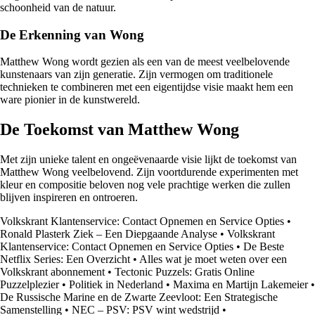
schoonheid van de natuur.
De Erkenning van Wong
Matthew Wong wordt gezien als een van de meest veelbelovende
kunstenaars van zijn generatie. Zijn vermogen om traditionele
technieken te combineren met een eigentijdse visie maakt hem een
ware pionier in de kunstwereld.
De Toekomst van Matthew Wong
Met zijn unieke talent en ongeëvenaarde visie lijkt de toekomst van
Matthew Wong veelbelovend. Zijn voortdurende experimenten met
kleur en compositie beloven nog vele prachtige werken die zullen
blijven inspireren en ontroeren.
Volkskrant Klantenservice: Contact Opnemen en Service Opties
•
Ronald Plasterk Ziek – Een Diepgaande Analyse
•
Volkskrant
Klantenservice: Contact Opnemen en Service Opties
•
De Beste
Netflix Series: Een Overzicht
•
Alles wat je moet weten over een
Volkskrant abonnement
•
Tectonic Puzzels: Gratis Online
Puzzelplezier
•
Politiek in Nederland
•
Maxima en Martijn Lakemeier
•
De Russische Marine en de Zwarte Zeevloot: Een Strategische
Samenstelling
•
NEC – PSV: PSV wint wedstrijd
•