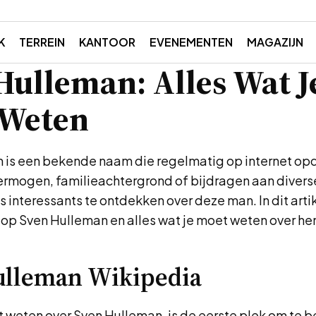
K
TERREIN
KANTOOR
EVENEMENTEN
MAGAZIJN
Hulleman: Alles Wat J
 Weten
 is een bekende naam die regelmatig op internet opdu
ermogen, familieachtergrond of bijdragen aan diverse
ets interessants te ontdekken over deze man. In dit arti
 op Sven Hulleman en alles wat je moet weten over he
ulleman Wikipedia
lt weten over Sven Hulleman, is de eerste plek om te 