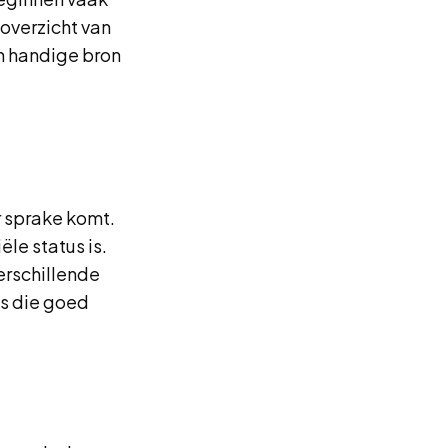
overzicht van
en handige bron
 sprake komt.
ële status is.
verschillende
s die goed