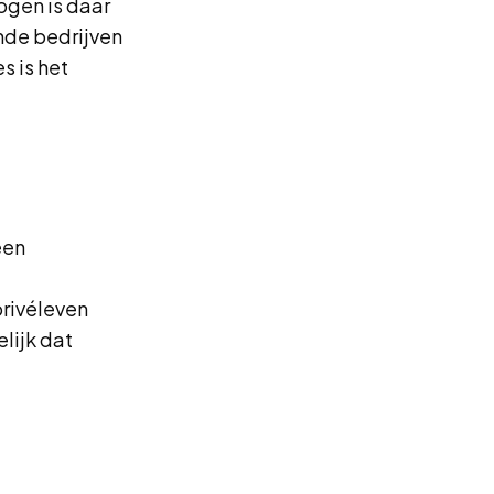
ogen is daar
nde bedrijven
s is het
een
privéleven
lijk dat