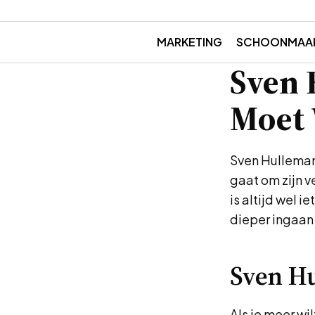
MARKETING
SCHOONMAA
Sven 
Moet
Sven Hulleman
gaat om zijn v
is altijd wel i
dieper ingaan
Sven H
Als je meer wi