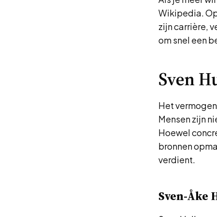
Wikipedia. Op
zijn carrière,
om snel een bee
Sven H
Het vermogen 
Mensen zijn nie
Hoewel concret
bronnen opmak
verdient.
Sven-Åke 