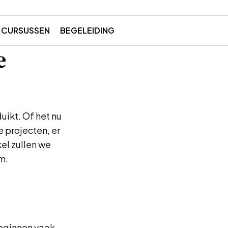
CURSUSSEN
BEGELEIDING
e
ikt. Of het nu
 projecten, er
kel zullen we
m.
beginnen vaak