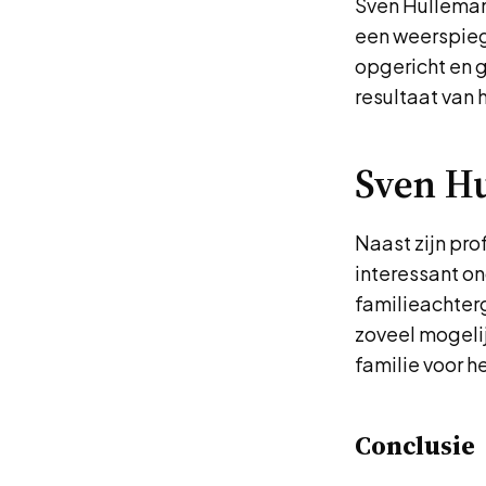
Sven Hulleman
een weerspiege
opgericht en g
resultaat van 
Sven Hu
Naast zijn pro
interessant on
familieachter
zoveel mogelij
familie voor h
Conclusie