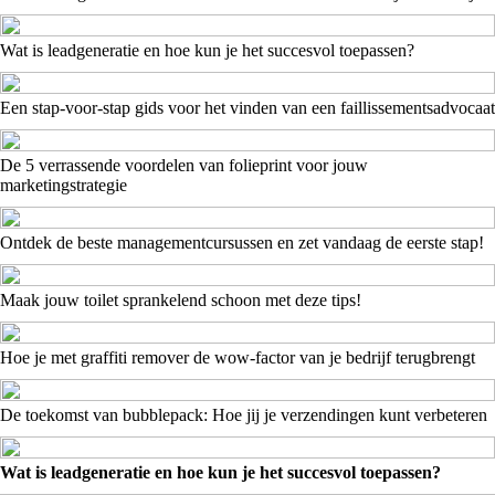
Wat is leadgeneratie en hoe kun je het succesvol toepassen?
Een stap-voor-stap gids voor het vinden van een faillissementsadvocaat
De 5 verrassende voordelen van folieprint voor jouw
marketingstrategie
Ontdek de beste managementcursussen en zet vandaag de eerste stap!
Maak jouw toilet sprankelend schoon met deze tips!
Hoe je met graffiti remover de wow-factor van je bedrijf terugbrengt
De toekomst van bubblepack: Hoe jij je verzendingen kunt verbeteren
Wat is leadgeneratie en hoe kun je het succesvol toepassen?