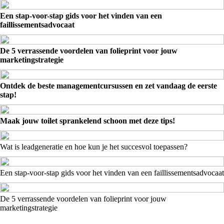
Een stap-voor-stap gids voor het vinden van een
faillissementsadvocaat
De 5 verrassende voordelen van folieprint voor jouw
marketingstrategie
Ontdek de beste managementcursussen en zet vandaag de eerste
stap!
Maak jouw toilet sprankelend schoon met deze tips!
Wat is leadgeneratie en hoe kun je het succesvol toepassen?
Een stap-voor-stap gids voor het vinden van een faillissementsadvocaat
De 5 verrassende voordelen van folieprint voor jouw
marketingstrategie