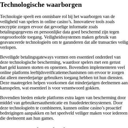
Technologische waarborgen
Technologie speelt een onmisbare rol bij het waarborgen van de
veiligheid van spelers in online casino’s. Innovatieve tools zoals
encryptie zorgen ervoor dat gevoelige informatie zoals
betalingsgegevens en persoonlijke data goed beschermd zijn tegen
ongeoorloofde toegang. Veiligheidssystemen maken gebruik van
geavanceerde technologieën om te garanderen dat alle transacties veilig
verlopen.
Beveiligde betalingsgateways vormen een essentieel onderdeel van
deze technologische bescherming, waardoor spelers met een gerust
hart geld kunnen storten en opnemen. Bovendien implementeren veel
online platforms leeftijdsverificatiemechanismen om ervoor te zorgen
dat alleen meerderjarige gebruikers toegang hebben tot hun diensten.
Deze maatregelen helpen voorkomen dat minderjarigen deelnemen aan
kansspelen, wat essentieel is voor verantwoord gokken.
Bovendien bieden enkele platforms extra lagen van bescherming door
middel van gebruikersauthenticatie en fraudedetectiesystemen. Door
deze technologieën te combineren, kunnen online casino’s proactief
bedreigingen aanpakken en het speelveld veiliger maken voor iedereen
die deelneemt aan hun games.