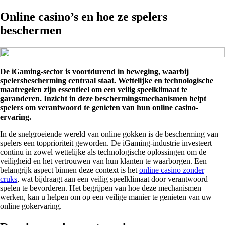
Online casino’s en hoe ze spelers
beschermen
De iGaming-sector is voortdurend in beweging, waarbij
spelersbescherming centraal staat. Wettelijke en technologische
maatregelen zijn essentieel om een veilig speelklimaat te
garanderen. Inzicht in deze beschermingsmechanismen helpt
spelers om verantwoord te genieten van hun online casino-
ervaring.
In de snelgroeiende wereld van online gokken is de bescherming van
spelers een topprioriteit geworden. De iGaming-industrie investeert
continu in zowel wettelijke als technologische oplossingen om de
veiligheid en het vertrouwen van hun klanten te waarborgen. Een
belangrijk aspect binnen deze context is het
online casino zonder
cruks
, wat bijdraagt aan een veilig speelklimaat door verantwoord
spelen te bevorderen. Het begrijpen van hoe deze mechanismen
werken, kan u helpen om op een veilige manier te genieten van uw
online gokervaring.