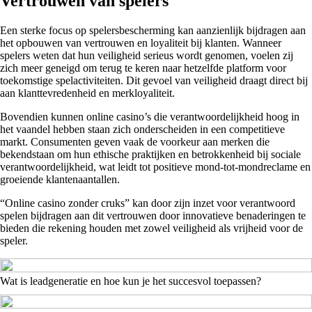
Vertrouwen van spelers
Een sterke focus op spelersbescherming kan aanzienlijk bijdragen aan
het opbouwen van vertrouwen en loyaliteit bij klanten. Wanneer
spelers weten dat hun veiligheid serieus wordt genomen, voelen zij
zich meer geneigd om terug te keren naar hetzelfde platform voor
toekomstige spelactiviteiten. Dit gevoel van veiligheid draagt direct bij
aan klanttevredenheid en merkloyaliteit.
Bovendien kunnen online casino’s die verantwoordelijkheid hoog in
het vaandel hebben staan zich onderscheiden in een competitieve
markt. Consumenten geven vaak de voorkeur aan merken die
bekendstaan om hun ethische praktijken en betrokkenheid bij sociale
verantwoordelijkheid, wat leidt tot positieve mond-tot-mondreclame en
groeiende klantenaantallen.
“Online casino zonder cruks” kan door zijn inzet voor verantwoord
spelen bijdragen aan dit vertrouwen door innovatieve benaderingen te
bieden die rekening houden met zowel veiligheid als vrijheid voor de
speler.
Wat is leadgeneratie en hoe kun je het succesvol toepassen?