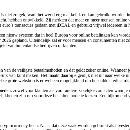
s niet zo gek, want het werkt erg makkelijk en kan gebruikt worden in
bracht, hebben ontwikkeld. Zij merkten dat meer en meer mensen online
en euro’s transacties gedaan met iDEAL en gebruikt vrijwel iedereen in 
n nieuw systeem dat in heel Europa voor online betalingen kan worden g
or 2026 gepland. Uiteindelijk zal er voor mensen en consumenten niet z
eld van buitenlandse bedrijven of klanten.
een van de veiligste betaalmethoden en dat geldt zeker online. Wanneer 
ruik van kunt maken. Het maakt daarbij eigenlijk niet uit naar welke ui
 elke grote webshop is er wel een mogelijkheid om bepaalde creditcards
bieden, zowel voor klanten als voor andere zakelijke contacten waar je
ijkheden zijn om voor deze betaalmethode te kiezen. Een bijkomend voord
cryptocurrency heen. Naast dat deze vaak worden gebruikt als investeri