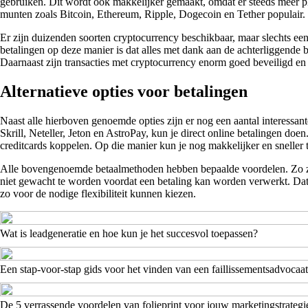
gebruiken. Dit wordt ook makkelijker gemaakt, omdat er steeds meer p
munten zoals Bitcoin, Ethereum, Ripple, Dogecoin en Tether populair.
Er zijn duizenden soorten cryptocurrency beschikbaar, maar slechts ee
betalingen op deze manier is dat alles met dank aan de achterliggende 
Daarnaast zijn transacties met cryptocurrency enorm goed beveiligd en 
Alternatieve opties voor betalingen
Naast alle hierboven genoemde opties zijn er nog een aantal interessante
Skrill, Neteller, Jeton en AstroPay, kun je direct online betalingen do
creditcards koppelen. Op die manier kun je nog makkelijker en sneller 
Alle bovengenoemde betaalmethoden hebben bepaalde voordelen. Zo zijn 
niet gewacht te worden voordat een betaling kan worden verwerkt. Dat i
zo voor de nodige flexibiliteit kunnen kiezen.
Wat is leadgeneratie en hoe kun je het succesvol toepassen?
Een stap-voor-stap gids voor het vinden van een faillissementsadvocaat
De 5 verrassende voordelen van folieprint voor jouw marketingstrategi