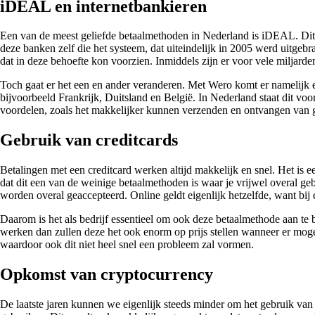
iDEAL en internetbankieren
Een van de meest geliefde betaalmethoden in Nederland is iDEAL. Dit i
deze banken zelf die het systeem, dat uiteindelijk in 2005 werd uitge
dat in deze behoefte kon voorzien. Inmiddels zijn er voor vele miljard
Toch gaat er het een en ander veranderen. Met Wero komt er namelijk ee
bijvoorbeeld Frankrijk, Duitsland en België. In Nederland staat dit vo
voordelen, zoals het makkelijker kunnen verzenden en ontvangen van g
Gebruik van creditcards
Betalingen met een creditcard werken altijd makkelijk en snel. Het is 
dat dit een van de weinige betaalmethoden is waar je vrijwel overal geb
worden overal geaccepteerd. Online geldt eigenlijk hetzelfde, want bij
Daarom is het als bedrijf essentieel om ook deze betaalmethode aan te 
werken dan zullen deze het ook enorm op prijs stellen wanneer er mogel
waardoor ook dit niet heel snel een probleem zal vormen.
Opkomst van cryptocurrency
De laatste jaren kunnen we eigenlijk steeds minder om het gebruik van 