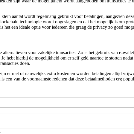
lekken zijn waar de mogelijkheid wordt aangeboden om transacties te d
n klein aantal wordt regelmatig gebruikt voor betalingen, aangezien de
blockchain technologie wordt opgeslagen en dat het mogelijk is om grot
is het een ideale optie voor iedereen die graag de privacy zo goed mog
 alternatieven voor zakelijke transacties. Zo is het gebruik van e-walle
en. Je hebt hierbij de mogelijkheid om er zelf geld naartoe te storten n
transacties doen.
er niet of nauwelijks extra kosten en worden betalingen altijd vrijwe
s een van de voornaamste redenen dat deze betaalmethoden erg populair 
e