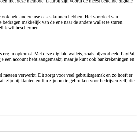
oen met deze methode. Daarbij zijn vooral de meest bekende digitale
ze ook hele andere use cases kunnen hebben. Het voordeel van
e bedragen makkelijk van de ene naar de andere wallet te sturen.
elijk wil beschermen.
ts erg in opkomst. Met deze digitale wallets, zoals bijvoorbeeld PayPal,
adat je een account hebt aangemaakt, maar je kunt ook bankrekeningen en
l meteen verwerkt. Dit zorgt voor veel gebruiksgemak en zo hoeft er
zijn bij klanten en fijn zijn om te gebruiken voor bedrijven zelf, die