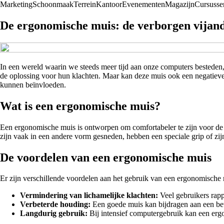
Marketing
Schoonmaak
Terrein
Kantoor
Evenementen
Magazijn
Cursusse
De ergonomische muis: de verborgen vijand 
In een wereld waarin we steeds meer tijd aan onze computers besteden,
de oplossing voor hun klachten. Maar kan deze muis ook een negatieve
kunnen beïnvloeden.
Wat is een ergonomische muis?
Een ergonomische muis is ontworpen om comfortabeler te zijn voor de h
zijn vaak in een andere vorm gesneden, hebben een speciale grip of zijn z
De voordelen van een ergonomische muis
Er zijn verschillende voordelen aan het gebruik van een ergonomische 
Vermindering van lichamelijke klachten:
Veel gebruikers rapp
Verbeterde houding:
Een goede muis kan bijdragen aan een bete
Langdurig gebruik:
Bij intensief computergebruik kan een ergo