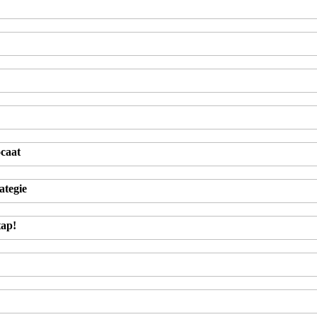
ocaat
ategie
tap!