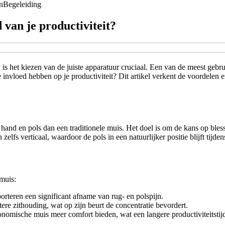
n
Begeleiding
van je productiviteit?
 is het kiezen van de juiste apparatuur cruciaal. Een van de meest geb
 invloed hebben op je productiviteit? Dit artikel verkent de voordele
and en pols dan een traditionele muis. Het doel is om de kans op bless
elfs verticaal, waardoor de pols in een natuurlijker positie blijft tijden
muis:
orteren een significant afname van rug- en polspijn.
re zithouding, wat op zijn beurt de concentratie bevordert.
nomische muis meer comfort bieden, wat een langere productiviteitstij