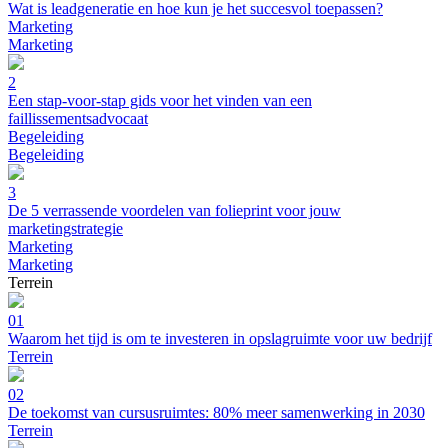
Wat is leadgeneratie en hoe kun je het succesvol toepassen?
Marketing
Marketing
2
Een stap-voor-stap gids voor het vinden van een
faillissementsadvocaat
Begeleiding
Begeleiding
3
De 5 verrassende voordelen van folieprint voor jouw
marketingstrategie
Marketing
Marketing
Terrein
01
Waarom het tijd is om te investeren in opslagruimte voor uw bedrijf
Terrein
02
De toekomst van cursusruimtes: 80% meer samenwerking in 2030
Terrein