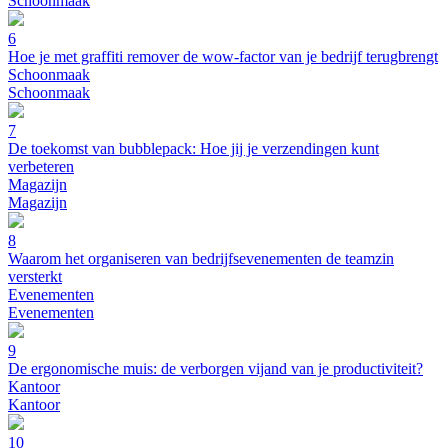
Schoonmaak
6
Hoe je met graffiti remover de wow-factor van je bedrijf terugbrengt
Schoonmaak
Schoonmaak
7
De toekomst van bubblepack: Hoe jij je verzendingen kunt
verbeteren
Magazijn
Magazijn
8
Waarom het organiseren van bedrijfsevenementen de teamzin
versterkt
Evenementen
Evenementen
9
De ergonomische muis: de verborgen vijand van je productiviteit?
Kantoor
Kantoor
10