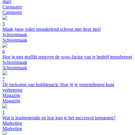
stap!
Cursussen
Cursussen
5
Maak jouw toilet sprankelend schoon met deze tips!
Schoonmaak
Schoonmaak
6
Hoe je met graffiti remover de wow-factor van je bedrijf terugbrengt
Schoonmaak
Schoonmaak
7
De toekomst van bubblepack: Hoe jij je verzendingen kunt
verbeteren
Magazijn
Magazijn
1
Wat is leadgeneratie en hoe kun je het succesvol toepassen?
Marketing
Marketing