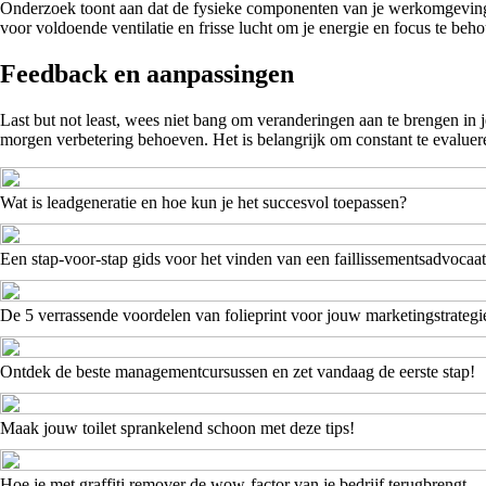
Onderzoek toont aan dat de fysieke componenten van je werkomgeving, z
voor voldoende ventilatie en frisse lucht om je energie en focus te beh
Feedback en aanpassingen
Last but not least, wees niet bang om veranderingen aan te brengen in
morgen verbetering behoeven. Het is belangrijk om constant te evaluer
Wat is leadgeneratie en hoe kun je het succesvol toepassen?
Een stap-voor-stap gids voor het vinden van een faillissementsadvocaat
De 5 verrassende voordelen van folieprint voor jouw marketingstrategi
Ontdek de beste managementcursussen en zet vandaag de eerste stap!
Maak jouw toilet sprankelend schoon met deze tips!
Hoe je met graffiti remover de wow-factor van je bedrijf terugbrengt