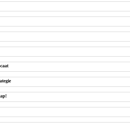
ocaat
ategie
tap!