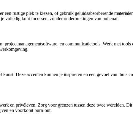
eer een rustige plek te kiezen, of gebruik geluidsabsorberende materia
 je volledig kunt focussen, zonder onderbrekingen van buitenaf.
en, projectmanagementsoftware, en communicatietools. Werk met tools di
e werkomgeving.
 kunst. Deze accenten kunnen je inspireren en een gevoel van thuis creër
rk en privéleven. Zorg voor grenzen tussen deze twee werelden. Dit ka
ijven en voorkomt burn-out.